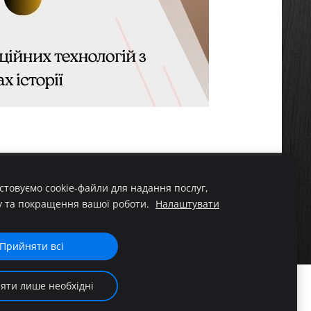
товуємо cookie-файли для надання послуг,
у та покращення вашої роботи.
Налаштувати
Прийняти всі
яти лише необхідні
итися на порушення
Більше