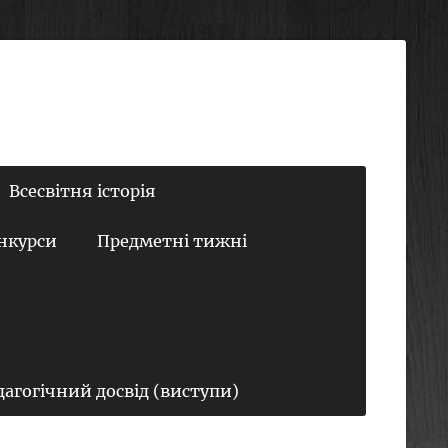
Всесвітня історія
онкурси
Предметні тижні
дагогічний досвід (виступи)