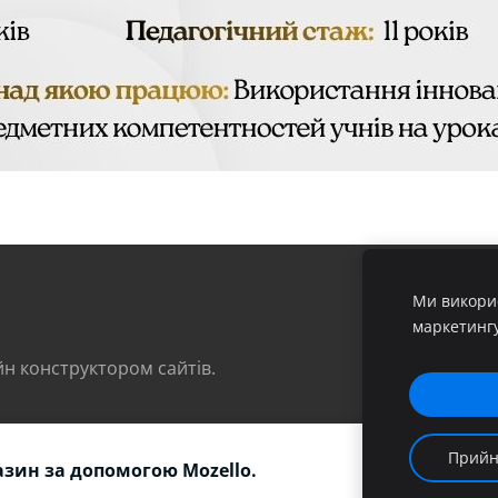
Ми викорис
маркетинг
н конструктором сайтів.
Прийн
азин за допомогою Mozello.
Поскарж