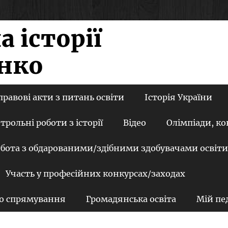
 історії
енко
авові акти з питань освіти
Історія України
трольні роботи з історії
Відео
Олімпіади, к
бота з обдарованими/здібними здобувачами освіти
Участь у професійних конкурсах/заходах
го спрямування
Громадянська освіта
Мій пе