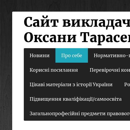
Сайт викладача
Оксани Тарас
Новини
Про себе
Нормативно-пр
Корисні посилання
Перевірочні кон
Цікаві матеріали з історії України
Ро
Підвищення кваліфікації/самоосвіта
Загальнопрофесійні предмети правово