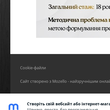
Cookie-файли
Сайт створено з
Mozello
- найзручнішим онлай
Створіть свій вебсайт або інтернет-маг
Швидко, просто, без програмування.